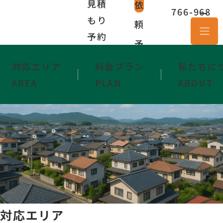
見積
依
766-968
ー
もり
頼
隊
予約
予
約
対応エリア
料金プラン
私たちに
AREA
PLAN
ABOUT
対応エリア