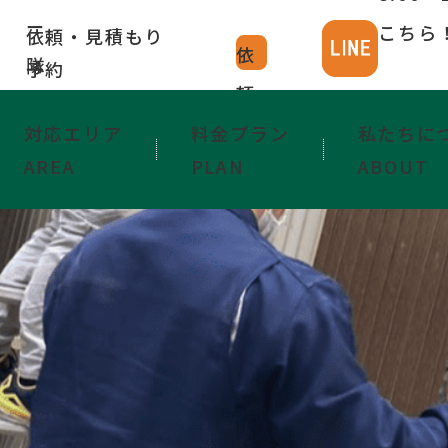
ー
こちら
依頼・見積もり
依
隊
予約
頼
予
対応エリア
料金プラン
私たちに
AREA
PLAN
ABOUT
約