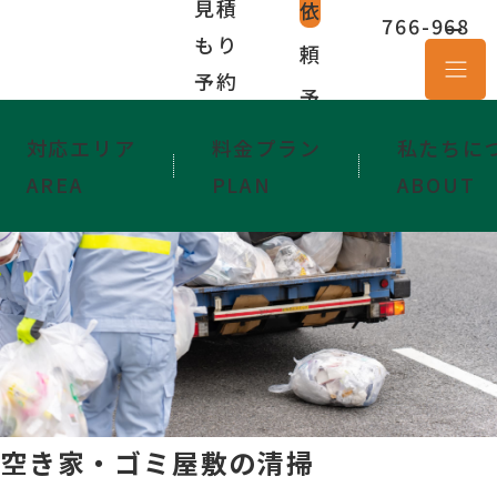
見積
依
766-968
ー
もり
頼
隊
予約
予
約
対応エリア
料金プラン
私たちに
AREA
PLAN
ABOUT
空き家・ゴミ屋敷の清掃