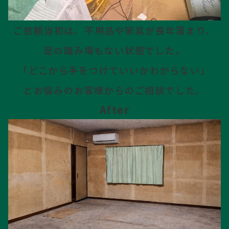
ご依頼当初は、不用品や家具が
長年溜まり、
足の踏み場も
ない状態でした。
「どこから手をつけていいか
わからない」
とお悩みの
お客様からのご相談でした。
After