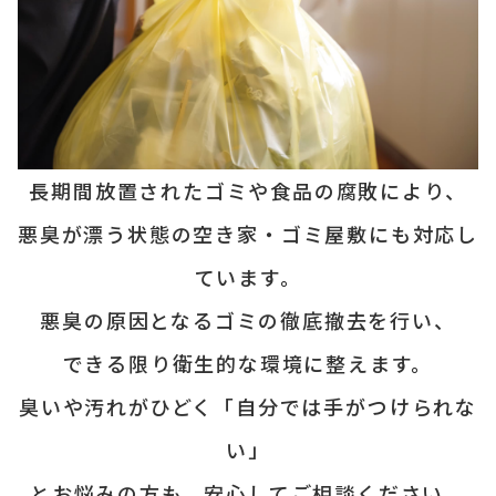
長期間放置されたゴミや食品の腐敗
により、
悪臭が漂う状態の空き家・
ゴミ屋敷にも対応し
ています。
悪臭の原因となるゴミの徹底撤去を
行い、
できる限り衛生的な
環境に整えます。
臭いや汚れがひどく「自分では手が
つけられな
い」
とお悩みの方も、
安心してご相談ください。